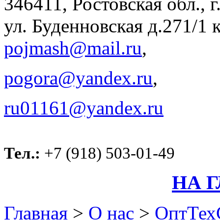
346411, Ростовская обл., 
ул. Буденновская д.271/1 к
pojmash@mail.ru
,
pogora@yandex.ru
,
ru01161@yandex.ru
Тел.:
+7 (918) 503-01-49
НА 
Главная
>
О нас
>
ОптТех