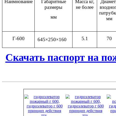
Наимнование
Габаритные
Масса кг,
Диамет
размеры
не более
входно
патрубк
мм
мм
Г-600
5.1
70
645×250×160
Скачать паспорт на по