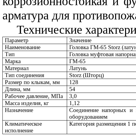
коррозионностойкая и ф
арматура для противопож
Технические характер
Параметр
Значение
Наименование
Головка ГМ-65 Storz (лату
Тип
Головка муфтовая напорна
Марка
ГМ-65
Материал
Латунь
Тип соединения
Storz (Шторц)
Размер по клыкам, мм
128
Длина, мм
54
Рабочее давление, МПа
3,0
Масса изделия, кг
1,12
Назначение
Соединение напорных и 
оборудованием
Климатическое
Категория размещения 1 
исполнение