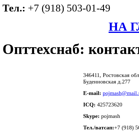
Тел.:
+7 (918) 503-01-49
НА 
Опттехснаб: конта
346411, Ростовская обл.
Буденновская д.277
E-mail:
pojmash@mail.
ICQ:
425723620
Skype:
pojmash
Тел./ватсап:
+7 (918) 5