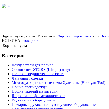
Здравствуйте, гость , Вы можете
Зарегистрироваться
или
Вой
КОРЗИНА:
товаров
0
Корзина пуста
Категории
Дождеватели для полива
Соединение STORZ (Шторц) латунь
Головки соединительные Ротта
Латунные головки
Многофункциональные ломы Хулиганы (Hooligan Tool)
Пошив специодежды
Пошив изделий из материи
Ящики и шкафы металлические
Водопенное оборудование
Пожарные рукава и сопутствующее оборудование
Производство металлоизделий