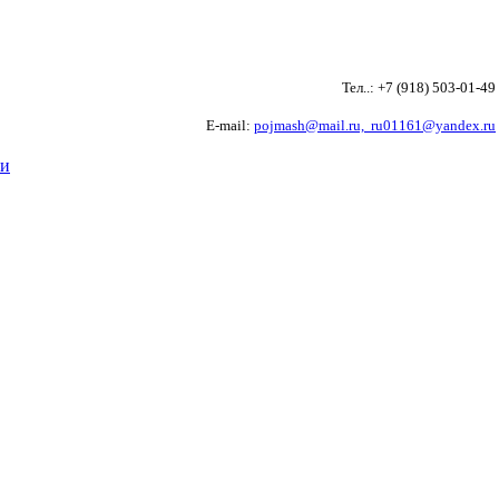
Тел..: +7 (918) 503-01-4
E-mail:
pojmash@mail.ru,
ru01161@yandex.ru
ти