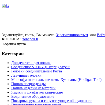
Здравствуйте, гость , Вы можете
Зарегистрироваться
или
Вой
КОРЗИНА:
товаров
0
Корзина пуста
Категории
Дождеватели для полива
Соединение STORZ (Шторц) латунь
Головки соединительные Ротта
Латунные головки
Многофункциональные ломы Хулиганы (Hooligan Tool)
Пошив специодежды
Пошив изделий из материи
Ящики и шкафы металлические
Водопенное оборудование
Пожарные рукава и сопутствующее оборудование
Производство металлоизделий