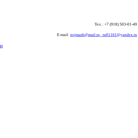
Тел..: +7 (918) 503-01-4
E-mail:
pojmash@mail.ru,
ru01161@yandex.ru
ти